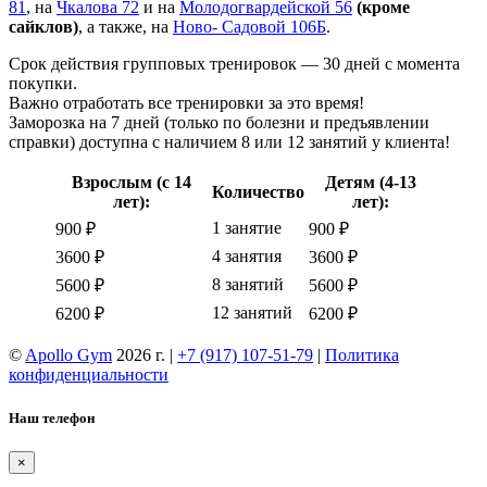
81
, на
Чкалова 72
и на
Молодогвардейской 56
(кроме
сайклов)
, а также, на
Ново- Садовой 106Б
.
Срок действия групповых тренировок — 30 дней с момента
покупки.
Важно отработать все тренировки за это время!
Заморозка на 7 дней (только по болезни и предъявлении
справки) доступна с наличием 8 или 12 занятий у клиента!
Взрослым (с 14
Детям (4-13
Количество
лет):
лет):
1 занятие
900 ₽
900 ₽
4 занятия
3600 ₽
3600 ₽
8 занятий
5600 ₽
5600 ₽
12 занятий
6200 ₽
6200 ₽
©
Apollo Gym
2026 г. |
+7 (917) 107-51-79
|
Политика
конфиденциальности
Наш телефон
×