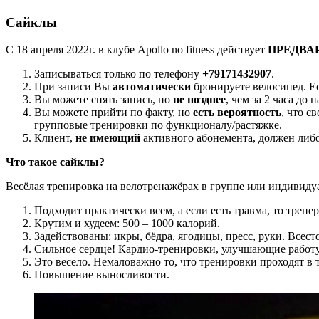
Сайклы
С 18 апреля 2022г. в клубе Apollo no fitness действует
ПРЕДВА
Записываться только по телефону
+79171432907
.
При записи Вы
автоматически
бронируете велосипед. 
Вы можете снять запись, но
не позднее
, чем за 2 часа до
Вы можете прийти по факту, но
есть вероятность
, что с
групповые тренировки по функционалу/растяжке.
Клиент,
не имеющий
активного абонемента, должен либо 
Что такое сайклы?
Весёлая тренировка на велотренажёрах в группе или индивиду
Подходит практически всем, а если есть травма, то трене
Крутим и худеем: 500 – 1000 калорий.
Задействованы: икры, бёдра, ягодицы, пресс, руки. Всес
Сильное сердце! Кардио-тренировки, улучшающие работу
Это весело. Немаловажно то, что тренировки проходят в 
Повышение выносливости.